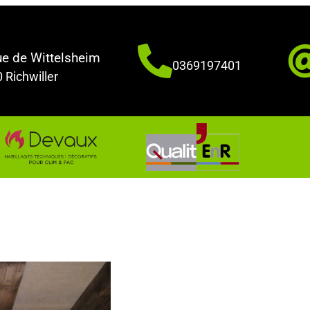
e de Wittelsheim
0369197401
 Richwiller