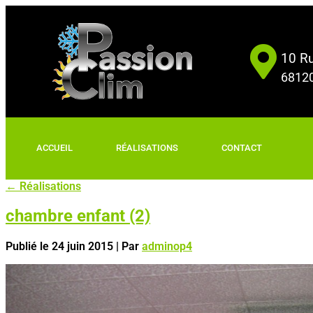
10 Ru
68120
ACCUEIL
RÉALISATIONS
CONTACT
←
Réalisations
chambre enfant (2)
Publié le
24 juin 2015
|
Par
adminop4