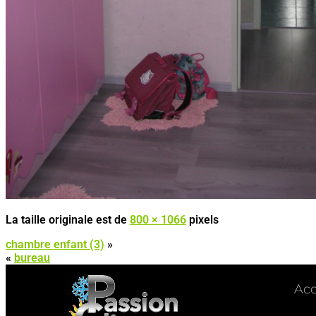
La taille originale est de
800 × 1066
pixels
chambre enfant (3)
»
«
bureau
Acc