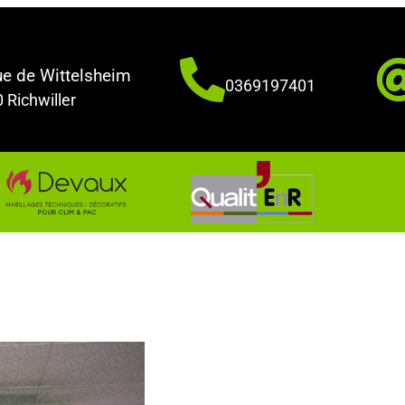
e de Wittelsheim
0369197401
 Richwiller