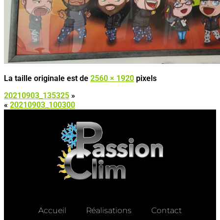
La taille originale est de
2560 × 1920
pixels
20210903_135325
»
«
20210903_100300
Accueil
Réalisations
Contact