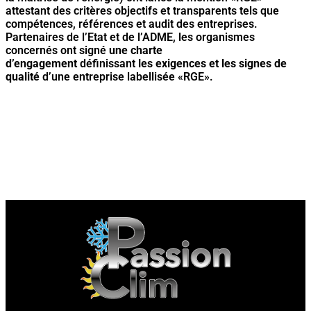
attestant des critères objectifs et transparents tels que
compétences, références et audit des entreprises.
Partenaires de l’Etat et de l’ADME, les organismes
concernés ont signé
une charte
d’engagement
définissant
les exigences et les signes de
qualité
d’une entreprise labellisée «RGE».
Passion Clim, passion
clim, Chauffage 68, énergie renouvelable 68, energie renouvelable mulhouse, energie
renouvelable Colmar, energie renouvelable Richwiller, vmc mulhouse, vmc 68, vmc
Richwiller, vmc Colmar, pompes a chaleur 68, pompes a chaleur Colmar, pompes a
chaleur Mulhouse, pompes a chaleur Richwiller, ventilation 68, ventilation Mulhouse,
ventilation haut-rhin, ventilation richwiller, ventilation, Colmar. 25 ans dans le secteur
de la climatisation, l’entreprise Passion Clim est en mesure de réaliser la pose,
l’entretien et le dépannage de vos climatisations, pompes à chaleur et vmc dans tout
le département du Haut-Rhin (68).